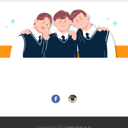
Copyright(c) 2014
www.asys.or.kr