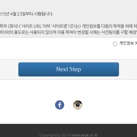
개인정보 
Next Step
Copyright(c) 2014
www.asys.or.kr