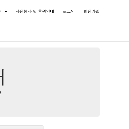
간
자원봉사 및 후원안내
로그인
회원가입
터
리