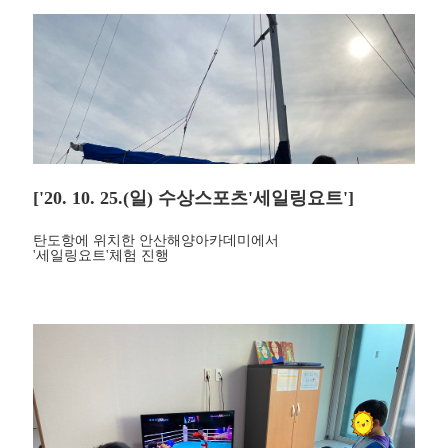
['20. 10. 25.(일) 수상스포츠'세일링요트']
탄도항에 위치한 안산해양아카데미에서
'세일링요트'체험 진행