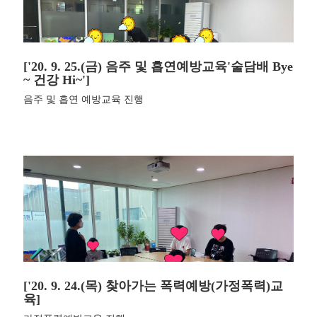
['20. 9. 25.(금) 음주 및 흡연예방교육'술담배 Bye
~ 건강 Hi~']
음주 및 흡연 예방교육 진행
['20. 9. 24.(목) 찾아가는 폭력예방(가정폭력)교
육]